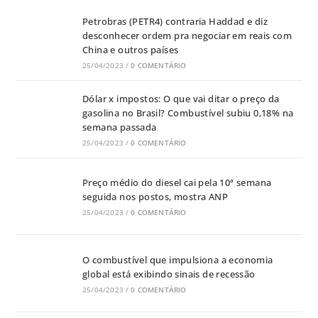
Petrobras (PETR4) contraria Haddad e diz
desconhecer ordem pra negociar em reais com
China e outros países
25/04/2023
/
0 COMENTÁRIO
Dólar x impostos: O que vai ditar o preço da
gasolina no Brasil? Combustível subiu 0,18% na
semana passada
25/04/2023
/
0 COMENTÁRIO
Preço médio do diesel cai pela 10ª semana
seguida nos postos, mostra ANP
25/04/2023
/
0 COMENTÁRIO
O combustível que impulsiona a economia
global está exibindo sinais de recessão
25/04/2023
/
0 COMENTÁRIO